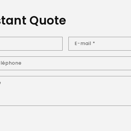
stant Quote
E-mail
*
éléphone
e