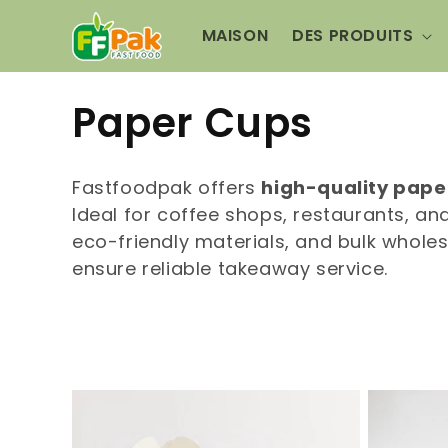
et
passer
MAISON
DES PRODUITS
au
contenu
C
Paper Cups
o
Fastfoodpak offers
high-quality pape
l
Ideal for coffee shops, restaurants, an
eco-friendly materials, and bulk wholes
l
ensure reliable takeaway service.
e
c
t