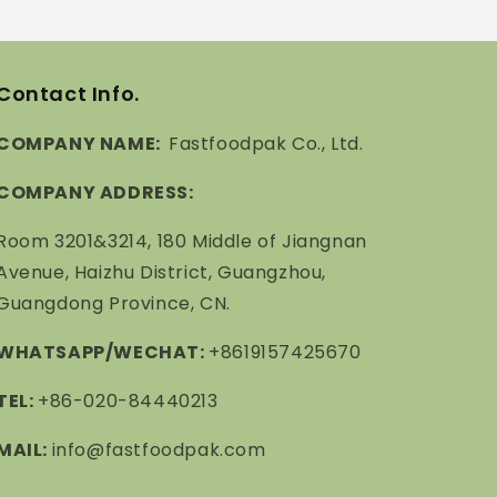
Contact Info.
COMPANY NAME:
Fastfoodpak Co., Ltd.
COMPANY ADDRESS:
Room 3201&3214, 180 Middle of Jiangnan
Avenue, Haizhu District, Guangzhou,
Guangdong Province, CN.
WHATSAPP/WECHAT:
+8619157425670
TEL:
+86-020-84440213
MAIL:
info@fastfoodpak.com