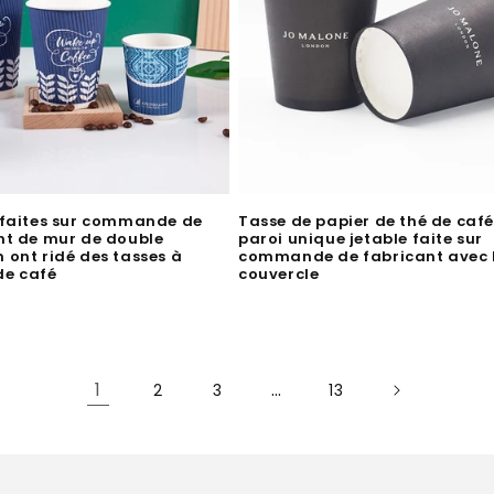
 faites sur commande de
Tasse de papier de thé de café
nt de mur de double
paroi unique jetable faite sur
 ont ridé des tasses à
commande de fabricant avec 
de café
couvercle
1
…
2
3
13